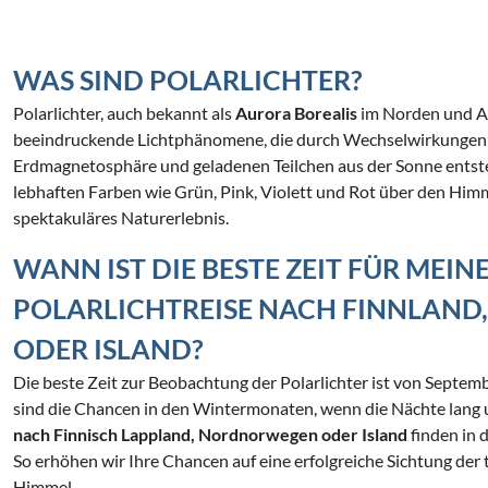
der Nähe zum lebendigen Ortszentrum. Ob Skifahren,
Winterwandern oder Entspannen – hier beginnt Ihr
unvergesslicher Winterurlaub direkt vor der Tür.
WAS SIND POLARLICHTER?
Polarlichter, auch bekannt als
Aurora Borealis
im Norden und Au
beeindruckende Lichtphänomene, die durch Wechselwirkungen
Erdmagnetosphäre und geladenen Teilchen aus der Sonne entsteh
lebhaften Farben wie Grün, Pink, Violett und Rot über den Himm
spektakuläres Naturerlebnis.
WANN IST DIE BESTE ZEIT FÜR MEIN
POLARLICHTREISE NACH FINNLAN
ODER ISLAND?
Die beste Zeit zur Beobachtung der Polarlichter ist von Septemb
sind die Chancen in den Wintermonaten, wenn die Nächte lang 
nach Finnisch Lappland, Nordnorwegen oder Island
finden in d
So erhöhen wir Ihre Chancen auf eine erfolgreiche Sichtung der
Himmel.