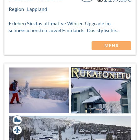
Region: Lappland
Erleben Sie das ultimative Winter-Upgrade im
schneesichersten Juwel Finnlands: Das stylische
Boutique Hotel am Nationalpark Iso-Syöte thront
majestätisch auf dem Fjell und bietet Ihnen den
MEHR
exklusiven Logenplatz in Lapplands Wildnis. Warum
Sie genau hierher reisen sollten? Weil Sie eine
einzigartige Verbindung aus luxuriöser Ruhe,
erstklassigem Service und purer Action erwartet. Ob
Sie auf Skiern direkt ab der Hoteltür losgleiten, mit
dem Motorschlitten durch tiefverschneite Wälder
jagen oder beim Schneeschuhwandern die
vollkommene Stille der Natur genießen – hier sind
Ihren Erlebnissen keine Grenzen gesetzt. Gönnen Sie
sich diesen Rückzugsort für Genießer und entdecken
Sie den Winter von seiner schönsten Seite. Ihr
Abenteuer in Iso-Syöte beginnt jetzt!