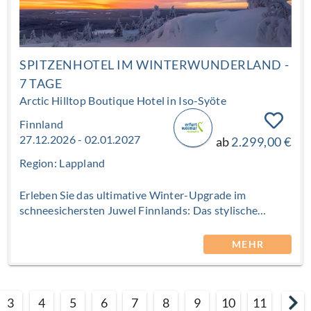
SPITZENHOTEL IM WINTERWUNDERLAND -
7 TAGE
Arctic Hilltop Boutique Hotel in Iso-Syöte
Finnland
27.12.2026 - 02.01.2027
ab
2.299,00 €
Region: Lappland
Erleben Sie das ultimative Winter-Upgrade im
schneesichersten Juwel Finnlands: Das stylische
Boutique Hotel am Nationalpark Iso-Syöte thront
majestätisch auf dem Fjell und bietet Ihnen den
MEHR
exklusiven Logenplatz in Lapplands Wildnis. Warum
Sie genau hierher reisen sollten? Weil Sie eine
einzigartige Verbindung aus luxuriöser Ruhe,
3
4
5
6
7
8
9
10
11
erstklassigem Service und purer Action erwartet. Ob