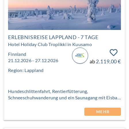
ERLEBNISREISE LAPPLAND - 7 TAGE
Hotel Holiday Club Tropiikki in Kuusamo
Finnland
21.12.2026 - 27.12.2026
ab
2.119,00 €
Region: Lappland
Hundeschlittenfahrt, Rentierfütterung,
Schneeschuhwanderung und ein Saunagang mit Eisbad
im Petäjä-See gehören zu den festen Erlebnissen
dieses Winterurlaubs. Sie wohnen wahlweise in
MEHR
Hotelzimmern oder in Apartments und Ferienhäusern,
umgeben von weiß-winterlicher Natur. Warm