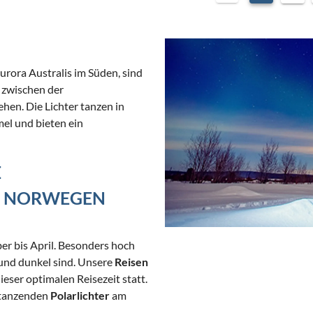
Aus der kleinen Kota zieht der Geruch von Holzrauch
herüber. Ihr Blick wandert über die Baumwipfel. Bei
passenden Bedingungen zeigen sich Polarlichter am
Nordhimmel und sorgen für besonders magische
Momente. Lassen Sie den Lärm der Silvesternacht in
rora Australis im Süden, sind
diesem Jahr einfach hinter sich und tauschen Sie den
 zwischen der
lauten Jubel gegen die magische Stille der arktischen
en. Die Lichter tanzen in
Wildnis.
el und bieten ein
E
D, NORWEGEN
er bis April. Besonders hoch
und dunkel sind. Unsere
Reisen
ieser optimalen Reisezeit statt.
 tanzenden
Polarlichter
am