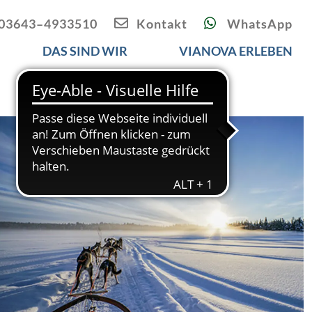
03643–4933510
Kontakt
WhatsApp
DAS SIND WIR
VIANOVA ERLEBEN