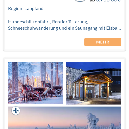
Region: Lappland
Hundeschlittenfahrt, Rentierfütterung,
Schneeschuhwanderung und ein Saunagang mit Eisbad
im Petäjä-See gehören zu den festen Erlebnissen
dieses Winterurlaubs. Sie wohnen wahlweise in
MEHR
Hotelzimmern oder in Apartments und Ferienhäusern,
umgeben von weiß-winterlicher Natur. Warm
eingepackt, vielleicht mit einer Thermosflasche heißem
Beerensaft, stehen Sie nach Sonnenuntergang am Ufer.
Aus der kleinen Kota zieht der Geruch von Holzrauch
herüber. Ihr Blick wandert über die Baumwipfel. Bei
passenden Bedingungen zeigen sich Polarlichter am
Nordhimmel und sorgen für besonders magische
Momente. Tauschen Sie dieses Jahr den Trubel der
Festtage, die Hektik der Besorgungen und die
aufwendige Bewirtung rund um das Weihnachtsfest
und den Jahreswechsel gegen vollkommene Ruhe ein –
genießen Sie die Weihnachts- und Silvesterzeit und