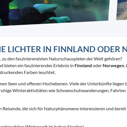
HE LICHTER IN FINNLAND ODER
r
, zu den faszinierendsten Naturschauspielen der Welt gehören?
d bieten ein faszinierendes Erlebnis in
Finnland
oder
Norwegen
.
druckenden Farben leuchtet.
renen Seen und offenen Hochebenen. Viele der Unterkünfte liegen
 ruhige Winteraktivitäten wie Schneeschuhwanderungen, Fahrten 
an Reisende, die sich für Naturphänomene interessieren und berei
e wunderschöne Winterwelt im hohen Norden!