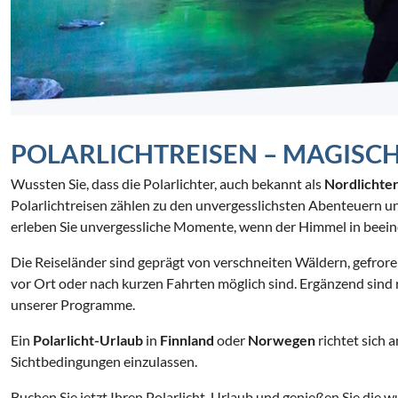
POLARLICHTREISEN – MAGISC
Wussten Sie, dass die Polarlichter, auch bekannt als
Nordlichte
Polarlichtreisen zählen zu den unvergesslichsten Abenteuern un
erleben Sie unvergessliche Momente, wenn der Himmel in beein
Die Reiseländer sind geprägt von verschneiten Wäldern, gefro
vor Ort oder nach kurzen Fahrten möglich sind. Ergänzend sind
unserer Programme.
Ein
Polarlicht-Urlaub
in
Finnland
oder
Norwegen
richtet sich 
Sichtbedingungen einzulassen.
Buchen Sie jetzt Ihren Polarlicht-Urlaub und genießen Sie di