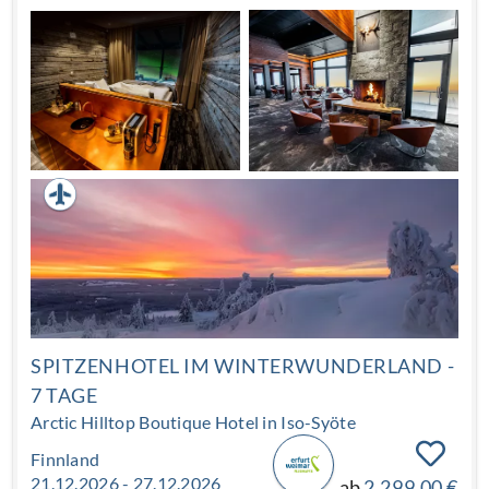
Rentierfarm. Charmante Hotels in bester Lage sorgen
für Komfort, regionale Küche für den Geschmack des
Nordens.
SPITZENHOTEL IM WINTERWUNDERLAND -
7 TAGE
Arctic Hilltop Boutique Hotel in Iso-Syöte
Finnland
21.12.2026 - 27.12.2026
ab
2.299,00 €