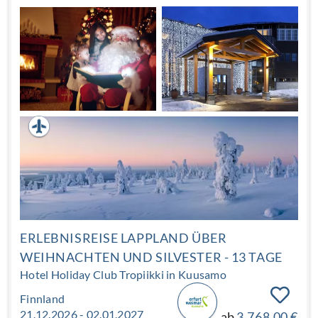
eingepackt, vielleicht mit einer Thermosflasche heißem
Beerensaft, stehen Sie nach Sonnenuntergang am Ufer.
Aus der kleinen Kota zieht der Geruch von Holzrauch
herüber. Ihr Blick wandert über die Baumwipfel. Bei
passenden Bedingungen zeigen sich Polarlichter am
Nordhimmel und sorgen für besonders magische
Momente. Tauschen Sie dieses Jahr den Trubel der
Festtage, die Hektik der Besorgungen und die
aufwendige Bewirtung gegen vollkommene Ruhe ein –
genießen Sie ein Weihnachtsfest, an dem Sie sich um
nichts kümmern müssen, außer um Ihr eigenes
Wohlbefinden.
ERLEBNISREISE LAPPLAND ÜBER
WEIHNACHTEN UND SILVESTER - 13 TAGE
Hotel Holiday Club Tropiikki in Kuusamo
Finnland
21.12.2026 - 02.01.2027
ab
3.768,00 €