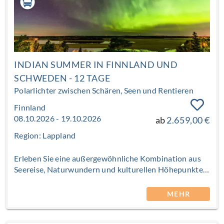
INDIAN SUMMER IN FINNLAND UND
SCHWEDEN - 12 TAGE
Polarlichter zwischen Schären, Seen und Rentieren
Finnland
08.10.2026 - 19.10.2026
ab
2.659,00 €
Region: Lappland
Erleben Sie eine außergewöhnliche Kombination aus
Seereise, Naturwundern und kulturellen Höhepunkten.
Diese Rundreise verbindet die entspannte
Fährüberfahrt mit den unendlichen Weiten Finnlands,
MEHR
dem Besuch lebendiger Städte und besonderen
Begegnungen – vom Weihnachtsmanndorf bis zur