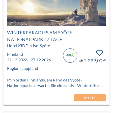
WINTERPARADIES AM SYÖTE-
NATIONALPARK - 7 TAGE
Hotel KIDE in Iso-Syöte
Finnland
21.12.2026 - 27.12.2026
ab
2.299,00 €
Region: Lappland
Im Norden Finnlands, am Rand des Syöte-
Nationalparks, erwartet Sie eine aktive Winterreise in
eine der schneereichsten Regionen Lapplands. Iso-
Syöte liegt erhöht über den weiten Nadelwäldern
MEHR
Nordfinnlands – ein Ort, an dem sich klare Winterluft,
verschneite Hügel und weite Ausblicke verbinden. Sie