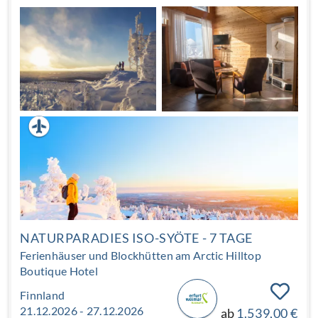
wohnen im modernen 4* Hotel KIDE direkt an der
Piste. Von hier starten geführte Winteraktivitäten in
kleiner Gruppe: Schneeschuhwanderungen durch tief
verschneite Wälder, eine ausgedehnte
Huskyschlittenfahrt sowie Einblicke in die
Rentierhaltung der Region. Zwischen den
Programmpunkten bleibt bewusst Zeit für Erholung.
Die klare Struktur der Reise gibt Orientierung, ohne die
Tage zu überfrachten. Nach Stunden im Freien
empfängt Sie Ihr Zimmer als warmer Rückzugsort – mit
Blick auf die winterliche Landschaft des Syöte-Gebiets.
Diese Reise verbindet aktive Naturerlebnisse mit
nordischer Ruhe – ideal für Gäste, die Lappland im
Winter intensiv und dennoch entspannt erleben
möchten.
NATURPARADIES ISO-SYÖTE - 7 TAGE
Ferienhäuser und Blockhütten am Arctic Hilltop
Boutique Hotel
Finnland
21.12.2026 - 27.12.2026
ab
1.539,00 €