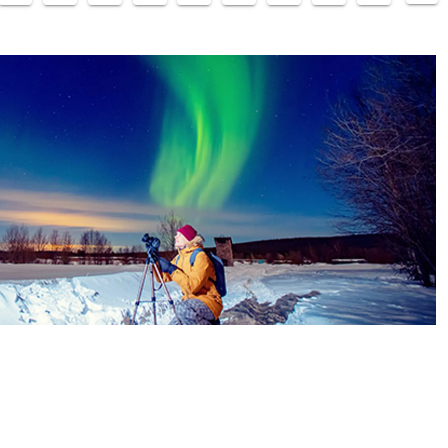
Sie auf Skiern direkt ab der Hoteltür losgleiten, mit
dem Motorschlitten durch tiefverschneite Wälder
jagen oder beim Schneeschuhwandern die
vollkommene Stille der Natur genießen – hier sind
Ihren Erlebnissen keine Grenzen gesetzt. Gönnen Sie
sich diesen Rückzugsort für Genießer und entdecken
Sie den Winter von seiner schönsten Seite. Ihr
Abenteuer in Iso-Syöte beginnt jetzt!