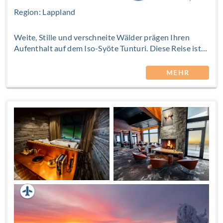
Region: Lappland
Weite, Stille und verschneite Wälder prägen Ihren
Aufenthalt auf dem Iso-Syöte Tunturi. Diese Reise ist
beliebt bei Individualisten, die Lappland eigenständig
erleben möchten und eine verlässliche Basis aus
MEHR
Unterkunft und die bewährte Infrastruktur schätzen.
Sie gestalten Ihre Urlaubstage bewusst selbst und
wählen die Highlights, die Ihre Reise zu einem
besonderen Erlebnis machen. Gleichzeitig stehen
Ihnen die Annehmlichkeiten des Arctic Hilltop
Boutique Hotels mit Sauna, Pool und Restaurant zur
Verfügung.