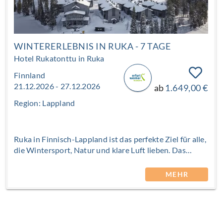
WINTERERLEBNIS IN RUKA - 7 TAGE
Hotel Rukatonttu in Ruka
Finnland
21.12.2026 - 27.12.2026
ab
1.649,00 €
Region: Lappland
Ruka in Finnisch-Lappland ist das perfekte Ziel für alle,
die Wintersport, Natur und klare Luft lieben. Das
renommierte Wintersportresort begeistert mit bestens
präparierten Pisten, vielfältigen Outdoor-Aktivitäten
MEHR
und einer einzigartigen Schneelandschaft. Das
gemütliche Hotel Rukatonttu überzeugt durch seine
idyllische Lage direkt am zugefrorenen See und
verbindet auf ideale Weise Ruhe und Naturerlebnis mit