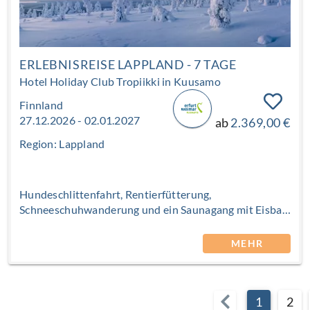
kümmern Sie sich ausschließlich um Ihr eigenes
Wohlbefinden.
ERLEBNISREISE LAPPLAND - 7 TAGE
Hotel Holiday Club Tropiikki in Kuusamo
Finnland
27.12.2026 - 02.01.2027
ab
2.369,00 €
Region: Lappland
Hundeschlittenfahrt, Rentierfütterung,
Schneeschuhwanderung und ein Saunagang mit Eisbad
im Petäjä-See gehören zu den festen Erlebnissen
dieses Winterurlaubs. Sie wohnen wahlweise in
MEHR
Hotelzimmern oder in Apartments und Ferienhäusern,
umgeben von weiß-winterlicher Natur. Warm
eingepackt, vielleicht mit einer Thermosflasche heißem
1
2
Beerensaft, stehen Sie nach Sonnenuntergang am Ufer.