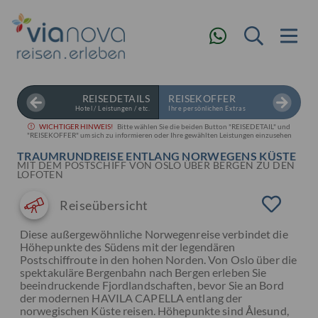
REISEDETAILS
REISEKOFFER
Hotel / Leistungen / etc.
Ihre persönlichen Extras
WICHTIGER HINWEIS!
Bitte wählen Sie die beiden Button "REISEDETAIL" und
"REISEKOFFER" um sich zu informieren oder Ihre gewählten Leistungen einzusehen
TRAUMRUNDREISE ENTLANG NORWEGENS KÜSTE
MIT DEM POSTSCHIFF VON OSLO ÜBER BERGEN ZU DEN
LOFOTEN
Reiseübersicht
Diese außergewöhnliche Norwegenreise verbindet die
Höhepunkte des Südens mit der legendären
Postschiffroute in den hohen Norden. Von Oslo über die
spektakuläre Bergenbahn nach Bergen erleben Sie
beeindruckende Fjordlandschaften, bevor Sie an Bord
der modernen HAVILA CAPELLA entlang der
norwegischen Küste reisen. Höhepunkte sind Ålesund,