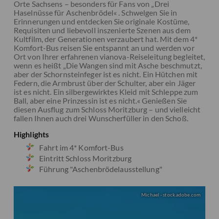
Orte Sachsens – besonders für Fans von „Drei
Haselnüsse für Aschenbrödel« . Schwelgen Sie in
Erinnerungen und entdecken Sie originale Kostüme,
Requisiten und liebevoll inszenierte Szenen aus dem
Kultfilm, der Generationen verzaubert hat. Mit dem 4*
Komfort-Bus reisen Sie entspannt an und werden vor
Ort von Ihrer erfahrenen vianova-Reiseleitung begleitet,
wenn es heißt „Die Wangen sind mit Asche beschmutzt,
aber der Schornsteinfeger ist es nicht. Ein Hütchen mit
Federn, die Armbrust über der Schulter, aber ein Jäger
ist es nicht. Ein silbergewirktes Kleid mit Schleppe zum
Ball, aber eine Prinzessin ist es nicht.« Genießen Sie
diesen Ausflug zum Schloss Moritzburg – und vielleicht
fallen Ihnen auch drei Wunscherfüller in den Schoß.
Highlights
Fahrt im 4* Komfort-Bus
Eintritt Schloss Moritzburg
Führung "Aschenbrödelausstellung"
Michael - stock.adobe.com