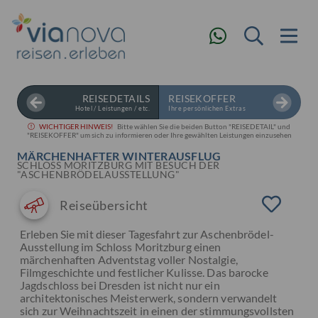
REISEDETAILS
REISEKOFFER
Hotel / Leistungen / etc.
Ihre persönlichen Extras
WICHTIGER HINWEIS!
Bitte wählen Sie die beiden Button "REISEDETAIL" und
"REISEKOFFER" um sich zu informieren oder Ihre gewählten Leistungen einzusehen
MÄRCHENHAFTER WINTERAUSFLUG
SCHLOSS MORITZBURG MIT BESUCH DER
"ASCHENBRÖDELAUSSTELLUNG"
Reiseübersicht
Erleben Sie mit dieser Tagesfahrt zur Aschenbrödel-
Ausstellung im Schloss Moritzburg einen
märchenhaften Adventstag voller Nostalgie,
Filmgeschichte und festlicher Kulisse. Das barocke
Jagdschloss bei Dresden ist nicht nur ein
architektonisches Meisterwerk, sondern verwandelt
sich zur Weihnachtszeit in einen der stimmungsvollsten