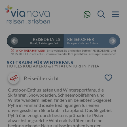
REISEDETAILS
REISEKOFFER
Hotel / Leistungen / etc.
Ihre persönlichen Extras
WICHTIGER HINWEIS!
Bitte wählen Sie die beiden Button "REISEDETAIL" und
"REISEKOFFER" um sich zu informieren oder Ihre gewählten Leistungen einzusehen
SKI-TRAUM FÜR WINTERFANS
HOTELS KULTAKERO & PYHÄTUNTURI IN PYHÄ
Reiseübersicht
Outdoor-Enthusiasten und Wintersportfans, die
Skifahren, Snowboarden, Schneemobilfahren und
Winterwandern lieben, finden im beliebten Skigebiet
Pyhä in Finnland ideale Bedingungen für einen
unvergesslichen Skiurlaub in Lappland. Das Skigebiet
Pyhä überzeugt durch bestens präparierte Pisten,
abwechslungsreiche Winteraktivitäten und eine
beeindruckende Naturkulisse im hohen Norden