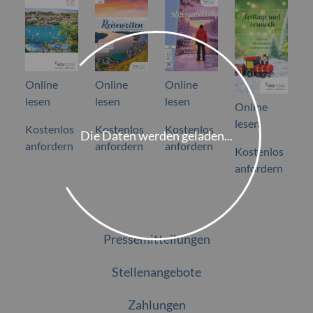
Online
Online
Online
lesen
lesen
lesen
Online
lesen
Kostenlos
Kostenlos
Kostenlos
Die Daten werden geladen...
anfordern
anfordern
anfordern
Kostenlos
anfordern
Pressemitteilungen
Stellenangebote
Zahlungen