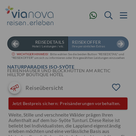
REISEDETAILS
REISEKOFFER
Hotel / Leistungen / etc.
Ihre persönlichen Extras
WICHTIGER HINWEIS!
Bitte wählen Sie die beiden Button "REISEDETAIL" und
"REISEKOFFER" um sich zu informieren oder Ihre gewählten Leistungen einzusehen
NATURPARADIES ISO-SYÖTE
FERIENHÄUSER UND BLOCKHÜTTEN AM ARCTIC
HILLTOP BOUTIQUE HOTEL
Reiseübersicht
Jetzt Bestpreis sichern: Preisänderungen vorbehalten.
Weite, Stille und verschneite Wälder prägen Ihren
Aufenthalt auf dem Iso-Syöte Tunturi. Diese Reise ist
beliebt bei Individualisten, die Lappland eigenständig
erleben möchten und eine verlässliche Basis aus