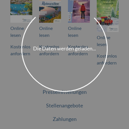
Online
Online
Online
lesen
lesen
lesen
Online
lesen
Kostenlos
Kostenlos
Kostenlos
Die Daten werden geladen...
anfordern
anfordern
anfordern
Kostenlos
anfordern
Pressemitteilungen
Stellenangebote
Zahlungen