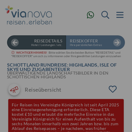
REISEDETAILS
REISEKOFFER
Hotel / Leistungen / etc.
Ihre persönlichen Extras
WICHTIGER HINWEIS!
Bitte wählen Sie die beiden Button "REISEDETAIL" und
"REISEKOFFER" um sich zu informieren oder Ihre gewählten Leistungen einzusehen
SCHOTTLAND RUNDREISE: HIGHLANDS, ISLE OF
SKYE UND ZUGABENTEUER
ÜBERWÄLTIGENDE LANDSCHAFTSBILDER IN DEN
SCHOTTISCHEN HIGHLANDS
Reiseübersicht
Für Reisen ins Vereinigte Königreich ist seit April 2025
eine Einreisegenehmigung erforderlich. Diese ETA
kostet £10 und erlaubt die mehrfache Einreise in das
Vereinigte Königreich für einen Aufenthalt von bis zu
sechs Monaten innerhalb von zwei Jahren bzw. bis zum
Ablauf des Reisepasses – je nachdem, was früher