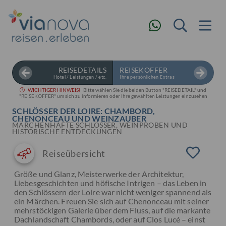
REISEDETAILS
REISEKOFFER
Hotel / Leistungen / etc.
Ihre persönlichen Extras
WICHTIGER HINWEIS!
Bitte wählen Sie die beiden Button "REISEDETAIL" und
"REISEKOFFER" um sich zu informieren oder Ihre gewählten Leistungen einzusehen
SCHLÖSSER DER LOIRE: CHAMBORD,
CHENONCEAU UND WEINZAUBER
MÄRCHENHAFTE SCHLÖSSER, WEINPROBEN UND
HISTORISCHE ENTDECKUNGEN
Reiseübersicht
Größe und Glanz, Meisterwerke der Architektur,
Liebesgeschichten und höfische Intrigen – das Leben in
den Schlössern der Loire war nicht weniger spannend als
ein Märchen. Freuen Sie sich auf Chenonceau mit seiner
mehrstöckigen Galerie über dem Fluss, auf die markante
Dachlandschaft Chambords, oder auf Clos Lucé – einst