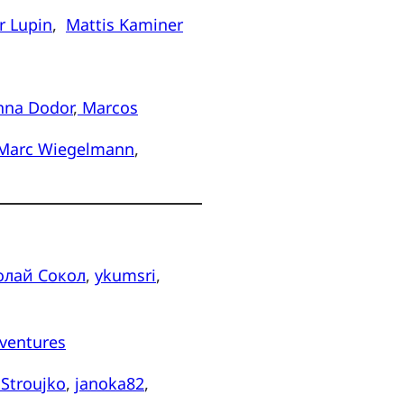
r Lupin
,
Mattis Kaminer
nna Dodor
,
Marcos
Marc Wiegelmann
,
олай Сокол
,
ykumsri
,
dventures
 Stroujko
,
janoka82
,