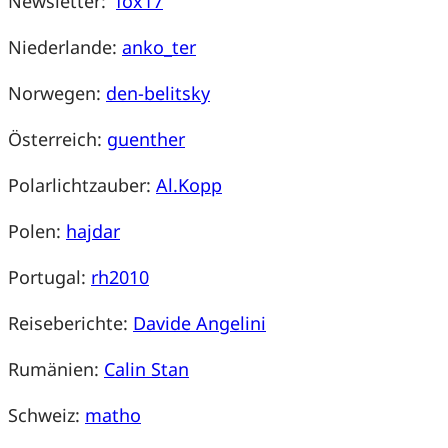
Newsletter:
fox17
Niederlande:
anko_ter
Norwegen:
den-belitsky
Österreich:
guenther
Polarlichtzauber:
Al.Kopp
Polen:
hajdar
Portugal:
rh2010
Reiseberichte:
Davide Angelini
Rumänien:
Calin Stan
Schweiz:
matho