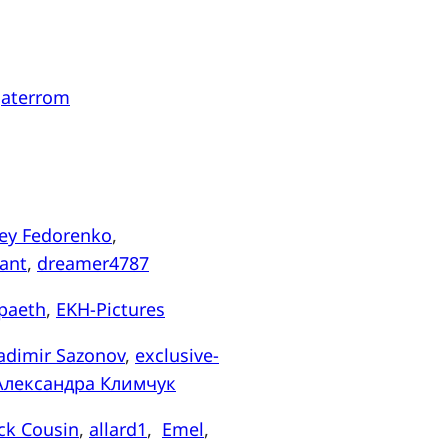
,
aterrom
ey Fedorenko
,
ant
,
dreamer4787
paeth
,
EKH-Pictures
adimir Sazonov
,
exclusive-
Александра Климчук
ck Cousin
,
allard1
,
Emel
,