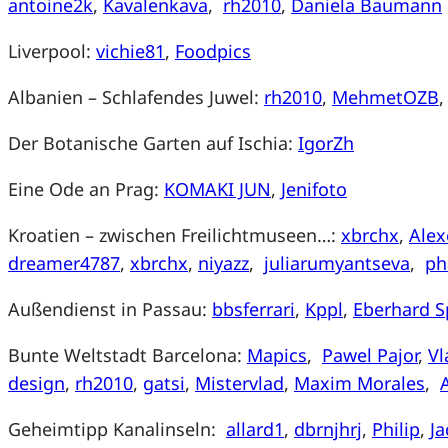
antoine2k
,
Kavalenkava
,
rh2010
,
Daniela Baumann
Liverpool:
vichie81
,
Foodpics
Albanien – Schlafendes Juwel:
rh2010
,
MehmetOZB
Der Botanische Garten auf Ischia:
IgorZh
Eine Ode an Prag:
KOMAKI JUN
,
Jenifoto
Kroatien – zwischen Freilichtmuseen…:
xbrchx
,
Alex
dreamer4787
,
xbrchx
,
niyazz
,
juliarumyantseva
,
ph
Außendienst in Passau:
bbsferrari
,
Kppl
,
Eberhard S
Bunte Weltstadt Barcelona:
Mapics
,
Pawel Pajor
,
Vl
design
,
rh2010
,
gatsi
,
Mistervlad
,
Maxim Morales
,
Geheimtipp Kanalinseln:
allard1
,
dbrnjhrj
,
Philip
,
Ja