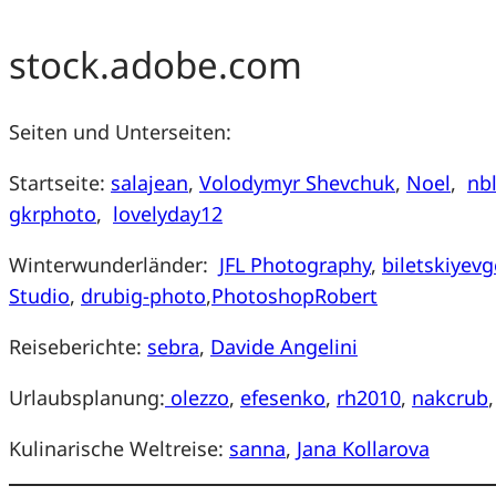
stock.adobe.com
Seiten und Unterseiten:
Startseite:
salajean
,
Volodymyr Shevchuk
,
Noel
,
nbl
gkrphoto
,
lovelyday12
Winterwunderländer:
JFL Photography
,
biletskiyev
Studio
,
drubig-photo
,
PhotoshopRobert
Reiseberichte:
sebra
,
Davide Angelini
Urlaubsplanung:
olezzo
,
efesenko
,
rh2010
,
nakcrub
Kulinarische Weltreise:
sanna
,
Jana Kollarova