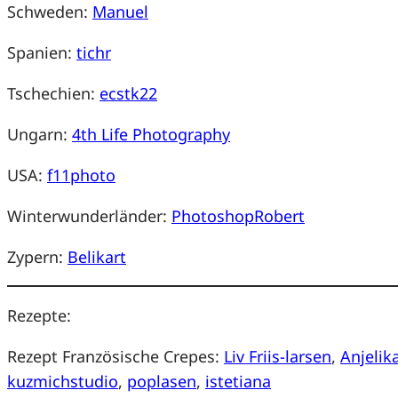
Schweden:
Manuel
Spanien:
tichr
Tschechien:
ecstk22
Ungarn:
4th Life Photography
USA:
f11photo
Winterwunderländer:
PhotoshopRobert
Zypern:
Belikart
Rezepte:
Rezept Französische Crepes:
Liv Friis-larsen
,
Anjelik
kuzmichstudio
,
poplasen
,
istetiana