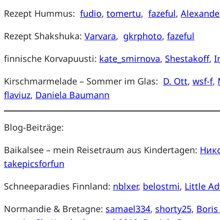
Rezept Hummus:
fudio
,
tomertu
,
fazeful
,
Alexande
Rezept Shakshuka:
Varvara
,
gkrphoto
,
fazeful
finnische Korvapuusti:
kate_smirnova
,
Shestakoff
,
I
Kirschmarmelade – Sommer im Glas:
D. Ott
,
wsf-f
,
flaviuz
,
Daniela Baumann
Blog-Beiträge:
Baikalsee – mein Reisetraum aus Kindertagen:
Ник
takepicsforfun
Schneeparadies Finnland:
nblxer
,
belostmi
,
Little A
Normandie & Bretagne:
samael334
,
shorty25
,
Boris