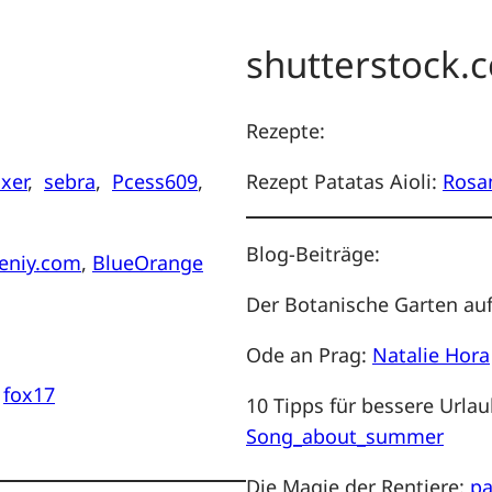
shutterstock.
Rezepte:
xer
,
sebra
,
Pcess609
,
Rezept Patatas Aioli:
Rosa
Blog-Beiträge:
geniy.com
,
BlueOrange
Der Botanische Garten auf
Ode an Prag:
Natalie Hora
,
fox17
10 Tipps für bessere Urla
Song_about_summer
Die Magie der Rentiere:
pa