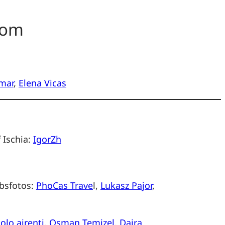
com
mar
,
Elena Vicas
 Ischia:
IgorZh
ubsfotos:
PhoCas Trave
l,
Lukasz Pajor
,
olo airenti
,
Osman Temizel
,
Dajra