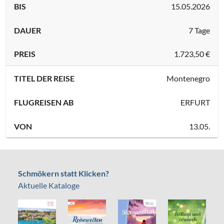
BIS
15.05.2026
DAUER
7 Tage
PREIS
1.723,50 €
TITEL DER REISE
Montenegro
FLUGREISEN AB
ERFURT
VON
13.05.
BIS
20.05.2026
Schmökern statt Klicken?
DAUER
8 Tage
Aktuelle Kataloge
PREIS
1.599,00 €
TITEL DER REISE
Paris - mon amour