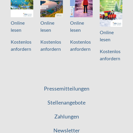
FLUGREISEN AB
ERFURT
Online
Online
Online
VON
14.05.
lesen
lesen
lesen
Online
lesen
BIS
17.05.2026
Kostenlos
Kostenlos
Kostenlos
anfordern
anfordern
anfordern
Kostenlos
DAUER
4 Tage
anfordern
PREIS
934,00 €
Pressemitteilungen
Stellenangebote
Zahlungen
Newsletter