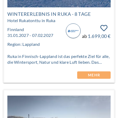
WINTERERLEBNIS IN RUKA - 8 TAGE
Hotel Rukatonttu in Ruka
Finnland
31.01.2027 - 07.02.2027
ab
1.699,00 €
Region: Lappland
Ruka in Finnisch-Lappland ist das perfekte Ziel für alle,
die Wintersport, Natur und klare Luft lieben. Das
renommierte Wintersportresort begeistert mit bestens
präparierten Pisten, vielfältigen Outdoor-Aktivitäten
MEHR
und einer einzigartigen Schneelandschaft. Das
gemütliche Hotel Rukatonttu überzeugt durch seine
idyllische Lage direkt am zugefrorenen See und
verbindet auf ideale Weise Ruhe und Naturerlebnis mit
der Nähe zum lebendigen Ortszentrum. Ob Skifahren,
Winterwandern oder Entspannen – hier beginnt Ihr
unvergesslicher Winterurlaub direkt vor der Tür.