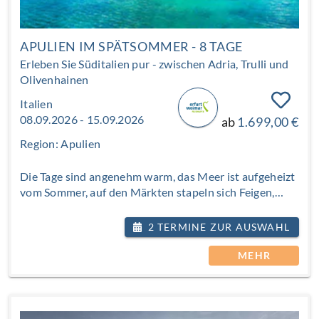
APULIEN IM SPÄTSOMMER - 8 TAGE
Erleben Sie Süditalien pur - zwischen Adria, Trulli und
Olivenhainen
Italien
08.09.2026 - 15.09.2026
ab
1.699,00 €
Region: Apulien
Die Tage sind angenehm warm, das Meer ist aufgeheizt
vom Sommer, auf den Märkten stapeln sich Feigen,
Tomaten, Weintrauben. Im September zeigt sich
Apulien von seiner schönsten Seite - golden, ruhig,
2 TERMINE ZUR AUSWAHL
genussvoll. Sie reisen durch den Stiefelabsatz Italiens,
entlang weiter Küsten mit dramatischen Felsen und
MEHR
feinem Sand, durch silbrig-grün schimmernde
Olivenhaine und barocke Städte. In Alberobello reihen
sich traditionelle Trulli mit ihren kegelförmigen
Dächern aneinander, in Ostuni leuchtet die weiße