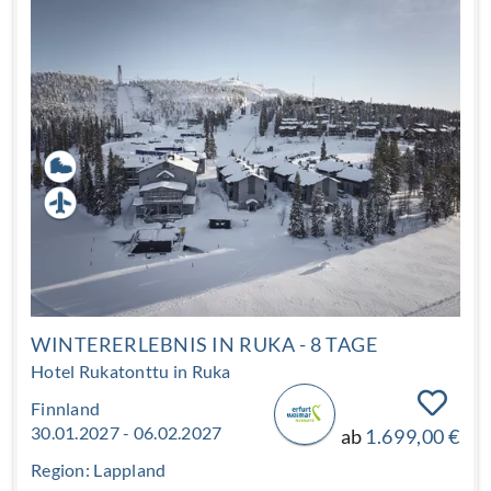
Altstadt über der Adria. Und überall duftet es nach
Kräutern, frischem Brot und salziger Luft.
WINTERERLEBNIS IN RUKA - 8 TAGE
Hotel Rukatonttu in Ruka
Finnland
30.01.2027 - 06.02.2027
ab
1.699,00 €
Region: Lappland