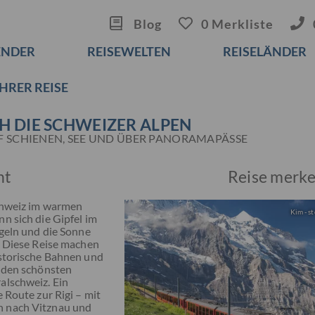
Blog
0 Merkliste
ENDER
REISEWELTEN
REISELÄNDER
IHRER REISE
H DIE SCHWEIZER ALPEN
F SCHIENEN, SEE UND ÜBER PANORAMAPÄSSE
ht
Reise merk
Schweiz im warmen
Kim - s
n sich die Gipfel im
egeln und die Sonne
. Diese Reise machen
istorische Bahnen und
u den schönsten
alschweiz. Ein
 Route zur Rigi – mit
 nach Vitznau und