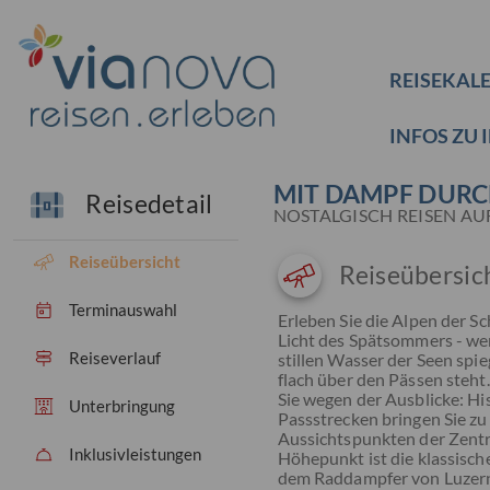
REISEKAL
INFOS ZU 
MIT DAMPF DURC
Reisedetail
NOSTALGISCH REISEN AU
Reiseübersicht
Reiseübersic
Terminauswahl
Erleben Sie die Alpen der 
Licht des Spätsommers - wen
Reiseverlauf
stillen Wasser der Seen spi
flach über den Pässen steht
Sie wegen der Ausblicke: H
Unterbringung
Passstrecken bringen Sie z
Aussichtspunkten der Zentr
Inklusivleistungen
Höhepunkt ist die klassische
dem Raddampfer von Luzern