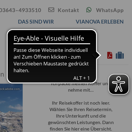
03643–4933510
Kontakt
WhatsApp
DAS SIND WIR
VIANOVA ERLEBEN
Reisekoffer
en
Ich packe meinen Koffer und
tock.adobe.com
nehme mit…
Ihr Reisekoffer ist noch leer.
Wählen Sie Ihren Reisetermin,
Ihre Unterkunft und die
gewünschten Leistungen. Dann
finden Sie hier eine Übersicht.