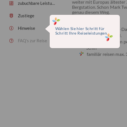
weiter mit Europas ältester
zubuchbare Leistungen
Bergstation. Schon Mark T
genau diesem Weg.
Zustiege
Highlights
Hinweise
Rigi-Bahn, Furka-D
Wählen Sie hier Schritt für
Rothornbahn inkl.
Schritt Ihre Reiseleistungen.
FAQ’s zur Reise
tolle Kombination p
Schiff
familiär reisen max.