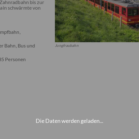
 Zahnradbahn bis zur
wain schwärmte von
ampfbahn,
er Bahn, Bus und
Jungfraubahn
 35 Personen
Die Daten werden geladen...