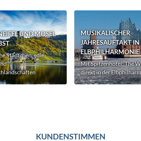
MUSIKALISCHER
EIFEL UND MOSEL
JAHRESAUFTAKT IN
BST
ELBPHILHARMONIE
he Städtchen, edle
und
Mit Spitzenhotel: The W
chlandschaften
direkt in der Elbphilhar
KUNDENSTIMMEN