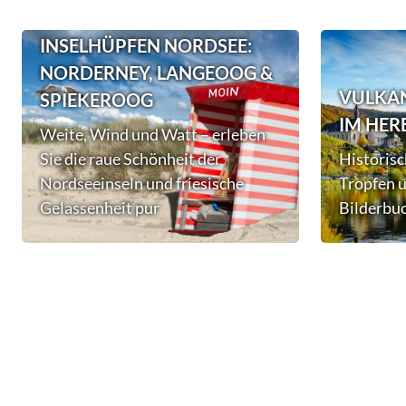
INSELHÜPFEN NORDSEE:
NORDERNEY, LANGEOOG &
VULKAN
SPIEKEROOG
IM HER
Weite, Wind und Watt – erleben
Sie die raue Schönheit der
Historisc
Nordseeinseln und friesische
Tropfen 
Gelassenheit pur
Bilderbu