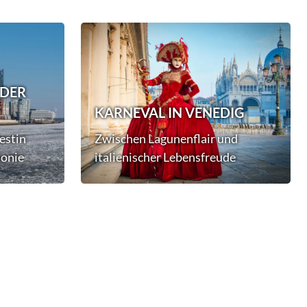
 DER
KARNEVAL IN VENEDIG
estin
Zwischen Lagunenflair und
monie
italienischer Lebensfreude