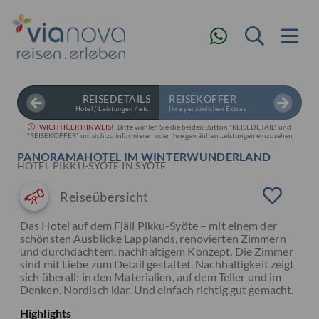
REISEDETAILS
REISEKOFFER
Hotel / Leistungen / etc.
Ihre persönlichen Extras
WICHTIGER HINWEIS!
Bitte wählen Sie die beiden Button "REISEDETAIL" und
"REISEKOFFER" um sich zu informieren oder Ihre gewählten Leistungen einzusehen
PANORAMAHOTEL IM WINTERWUNDERLAND
HOTEL PIKKU-SYÖTE IN SYÖTE
Reiseübersicht
Das Hotel auf dem Fjäll Pikku-Syöte – mit einem der
schönsten Ausblicke Lapplands, renovierten Zimmern
und durchdachtem, nachhaltigem Konzept. Die Zimmer
sind mit Liebe zum Detail gestaltet. Nachhaltigkeit zeigt
sich überall: in den Materialien, auf dem Teller und im
Denken. Nordisch klar. Und einfach richtig gut gemacht.
Highlights