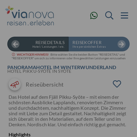
REISEDETAILS
REISEKOFFER
Hotel / Leistungen / etc.
Ihre persönlichen Extras
WICHTIGER HINWEIS!
Bitte wählen Sie die beiden Button "REISEDETAIL" und
"REISEKOFFER" um sich zu informieren oder Ihre gewählten Leistungen einzusehen
PANORAMAHOTEL IM WINTERWUNDERLAND
HOTEL PIKKU-SYÖTE IN SYÖTE
Reiseübersicht
Das Hotel auf dem Fjäll Pikku-Syöte – mit einem der
schönsten Ausblicke Lapplands, renovierten Zimmern
und durchdachtem, nachhaltigem Konzept. Die Zimmer
sind mit Liebe zum Detail gestaltet. Nachhaltigkeit zeigt
sich überall: in den Materialien, auf dem Teller und im
Denken. Nordisch klar. Und einfach richtig gut gemacht.
Highlights